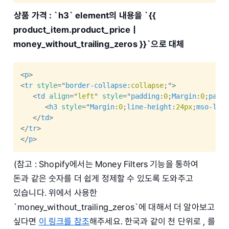
상품 가격 : `h3` element의 내용을 `{{
product_item.product_price |
money_without_trailing_zeros }}`으로 대체
<
p
>
<
tr
style
="
border-collapse
:
collapse
;
"
>
<
td
align
=
"
left
"
style
="
padding
:
0
;
Margin
:
0
;
paddi
<
h3
style
="
Margin
:
0
;
line-height
:
24px
;
mso-line
</
td
>
</
tr
>
</
p
>
(참고 : Shopify에서는 Money Filters 기능을 통하여
돈과 같은 숫자를 더 쉽게 정제할 수 있도록 도와주고
있습니다. 위에서 사용한
`money_without_trailing_zeros`에 대해서 더 알아보고
싶다면
이 링크를 참조
해주세요. 한국과 같이 천 단위로 , 를