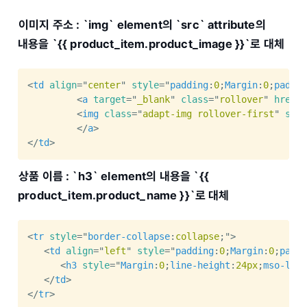
이미지 주소 : `img` element의 `src` attribute의
내용을 `{{ product_item.product_image }}`로 대체
<
td
align
=
"
center
"
style
="
padding
:
0
;
Margin
:
0
;
paddin
<
a
target
=
"
_blank
"
class
=
"
rollover
"
href
=
"
<
img
class
=
"
adapt-img rollover-first
"
src
=
</
a
>
</
td
>
상품 이름 : `h3` element의 내용을 `{{
product_item.product_name }}`로 대체
<
tr
style
="
border-collapse
:
collapse
;
"
>
<
td
align
=
"
left
"
style
="
padding
:
0
;
Margin
:
0
;
paddi
<
h3
style
="
Margin
:
0
;
line-height
:
24px
;
mso-line
</
td
>
</
tr
>