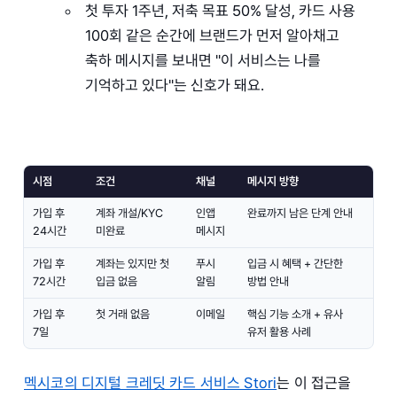
첫 투자 1주년, 저축 목표 50% 달성, 카드 사용
100회 같은 순간에 브랜드가 먼저 알아채고
축하 메시지를 보내면 "이 서비스는 나를
기억하고 있다"는 신호가 돼요.
시점
조건
채널
메시지 방향
가입 후
계좌 개설/KYC
인앱
완료까지 남은 단계 안내
24시간
미완료
메시지
가입 후
계좌는 있지만 첫
푸시
입금 시 혜택 + 간단한
72시간
입금 없음
알림
방법 안내
가입 후
첫 거래 없음
이메일
핵심 기능 소개 + 유사
7일
유저 활용 사례
멕시코의 디지털 크레딧 카드 서비스 Stori
는 이 접근을