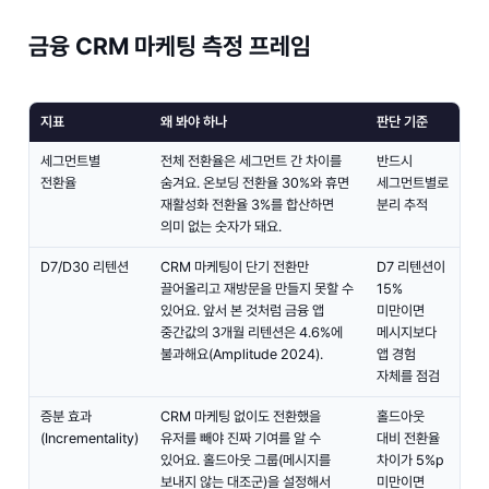
금융 CRM 마케팅 측정 프레임
지표
왜 봐야 하나
판단 기준
세그먼트별
전체 전환율은 세그먼트 간 차이를
반드시
전환율
숨겨요. 온보딩 전환율 30%와 휴면
세그먼트별로
재활성화 전환율 3%를 합산하면
분리 추적
의미 없는 숫자가 돼요.
D7/D30 리텐션
CRM 마케팅이 단기 전환만
D7 리텐션이
끌어올리고 재방문을 만들지 못할 수
15%
있어요. 앞서 본 것처럼 금융 앱
미만이면
중간값의 3개월 리텐션은 4.6%에
메시지보다
불과해요(Amplitude 2024).
앱 경험
자체를 점검
증분 효과
CRM 마케팅 없이도 전환했을
홀드아웃
(Incrementality)
유저를 빼야 진짜 기여를 알 수
대비 전환율
있어요. 홀드아웃 그룹(메시지를
차이가 5%p
보내지 않는 대조군)을 설정해서
미만이면