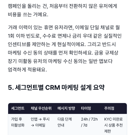
캠페인을 돌리는 건, 처음부터 전환하지 않은 유저에게
비용을 쓰는 거예요.
거래 이력이 있는 휴면 유저라면, 이메일 단일 채널로 월
1회 이하 빈도로, 수수료 면제나 금리 우대 같은 실질적인
인센티브를 제안하는 게 현실적이에요. 그리고 반드시
마케팅 수신 동의 상태를 먼저 확인하세요. 금융 규제상
장기 미활동 유저의 마케팅 수신 동의는 일반 앱보다
엄격하게 적용돼요.
5. 세그먼트별 CRM 마케팅 설계 요약
세그먼트
채널 우선순위
메시지 방향
타이밍
주의점
가입 후
인앱 → 푸시
다음 단계
24h / 72h
KYC 미완료
미활성화
→ 이메일
안내
/ 7d
시 상품 추천
제한