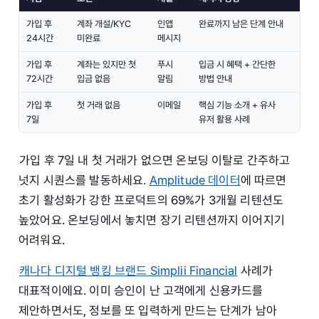
가입 후
계좌 개설/KYC
인앱
완료까지 남은 단계 안내
24시간
미완료
메시지
가입 후
계좌는 있지만 첫
푸시
입금 시 혜택 + 간단한
72시간
입금 없음
알림
방법 안내
가입 후
첫 거래 없음
이메일
핵심 기능 소개 + 유사
7일
유저 활용 사례
가입 후 7일 내 첫 거래가 없으면 온보딩 이탈로 간주하고
넛지 시퀀스를 발동하세요.
Amplitude 데이터
에 따르면
초기 활성화가 강한 프로덕트의 69%가 3개월 리텐션도
높았어요. 온보딩에서 놓치면 장기 리텐션까지 이어지기
어려워요.
캐나다 디지털 뱅킹 브랜드 Simplii Financial
사례가
대표적이에요. 이미 승인이 난 고객에게 신용카드를
제안하면서도, 정보를 또 입력하게 만드는 단계가 남아