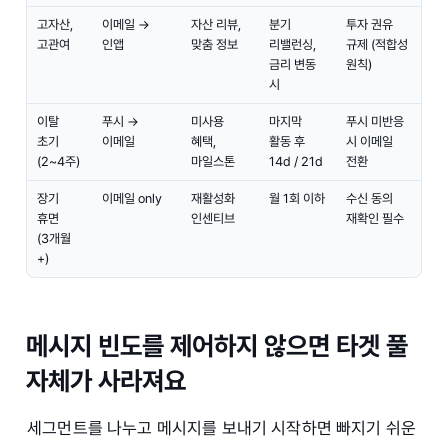
고자산,
이메일 →
자산 리뷰,
분기
투자 권유
고관여
인앱
맞춤 정보
리밸런싱,
규제 (적합성
금리 변동
원칙)
시
이탈
푸시 →
미사용
마지막
푸시 미반응
초기
이메일
혜택,
활동 후
시 이메일
(2~4주)
마일스톤
14d / 21d
전환
장기
이메일 only
재활성화
월 1회 이하
수신 동의
휴면
인센티브
재확인 필수
(3개월
+)
메시지 빈도를 제어하지 않으면 타겟 풀
자체가 사라져요
세그먼트를 나누고 메시지를 보내기 시작하면 빠지기 쉬운